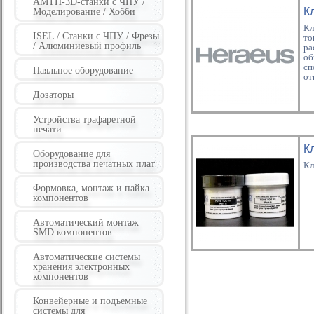
AMTH-3D-станки с ЧПУ /
К
Моделирование / Хобби
Кл
ISEL / Станки с ЧПУ / Фрезы
то
/ Алюминиевый профиль
ра
об
сп
Паяльное оборудование
от
Дозаторы
Устройства трафаретной
печати
К
Оборудование для
производства печатных плат
Кл
Формовка, монтаж и пайка
компонентов
Автоматический монтаж
SMD компонентов
Автоматические системы
хранения электронных
компонентов
Конвейерные и подъемные
системы для