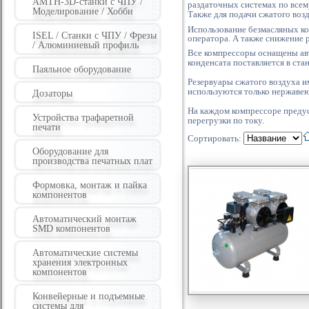
AMTH-3D-станки с ЧПУ /
раздаточных системах по всем
Моделирование / Хобби
Также для подачи сжатого воз
Использование безмасляных ко
ISEL / Станки с ЧПУ / Фрезы
оператора.
А также снижение р
/ Алюминиевый профиль
Все компрессоры оснащены ав
конденсата поставляется в ста
Паяльное оборудование
Резервуары сжатого воздуха и
используются только нержаве
Дозаторы
На каждом компрессоре преду
Устройства трафаретной
перегрузки по току.
печати
Сортировать:
Оборудование для
производства печатных плат
Формовка, монтаж и пайка
компонентов
Автоматический монтаж
SMD компонентов
Автоматические системы
хранения электронных
компонентов
Конвейерные и подъемные
системы для