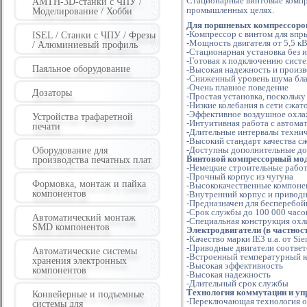
Стационарные винтовые компр
AMTH-3D-станки с ЧПУ /
промышленных целях.
Моделирование / Хобби
Для поршневых компрессоро
-Компрессор с винтом для впр
ISEL / Станки с ЧПУ / Фрезы
-Мощность двигателя от 5,5 кВ
/ Алюминиевый профиль
-Стационарная установка без и
-Готовая к подключению систе
Паяльное оборудование
-Высокая надежность и произ
-Сниженный уровень шума бла
-Очень плавное поведение
Дозаторы
-Простая установка, поскольк
-Низкие колебания в сети сжат
-Эффективное воздушное охл
Устройства трафаретной
-Интуитивная работа с автом
печати
-Длительные интервалы техни
-Высокий стандарт качества с
-Доступны дополнительные до
Оборудование для
Винтовой компрессорный мод
производства печатных плат
-Немецкие строительные рабо
-Прочный корпус из чугуна
Формовка, монтаж и пайка
-Высококачественные компон
компонентов
-Внутренний корпус и приводн
-Предназначен для бесперебой
-Срок службы до 100 000 часо
Автоматический монтаж
-Специальная конструкция охл
SMD компонентов
Электродвигатели (в частност
-Качество марки IE3 u.a.
от Si
-Приводные двигатели соответс
Автоматические системы
-Встроенный температурный к
хранения электронных
-Высокая эффективность
компонентов
-Высокая надежность
-Длительный срок службы
Технология коммутации и уп
Конвейерные и подъемные
-Переключающая технология о
системы для