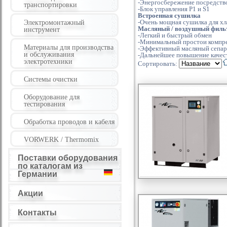
-Энергосбережение посредство
транспортировки
-Блок управления P1 и S1
Встроенная сушилка
-Очень мощная сушилка для хл
Электромонтажный
Масляный / воздушный фильт
инструмент
-Легкий и быстрый обмен
-Минимальный простои компре
Материалы для производства
-Эффективный масляный сепар
и обслуживания
-Дальнейшее повышение качес
электротехники
Сортировать:
Системы очистки
Оборудование для
тестирования
Обработка проводов и кабеля
VORWERK / Thermomix
Поставки оборудования
по каталогам из
Германии
Акции
Контакты