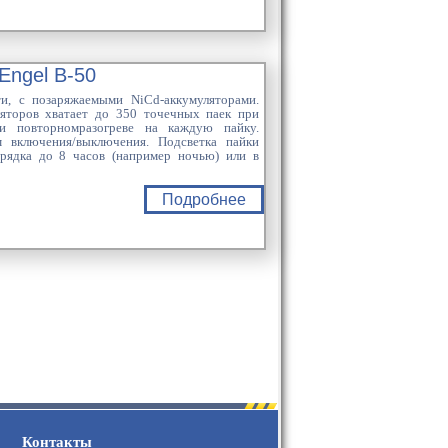
Engel В-50
ти, с позаряжаемыми NiCd-аккумуляторами.
ляторов хватает до 350 точечных паек при
и повторномразогреве на каждую пайку.
м включения/выключения. Подсветка пайки
арядка до 8 часов (например ночью) или в
Подробнее
Контакты
.