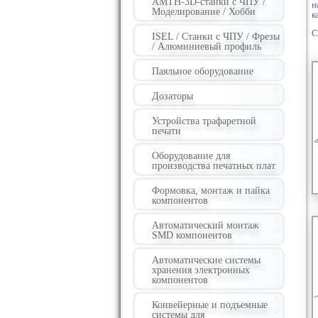
AMTH-3D-станки с ЧПУ /
н
Моделирование / Хобби
к
С
ISEL / Станки с ЧПУ / Фрезы
/ Алюминиевый профиль
Паяльное оборудование
Дозаторы
Устройства трафаретной
печати
Оборудование для
производства печатных плат
Формовка, монтаж и пайка
компонентов
Автоматический монтаж
SMD компонентов
Автоматические системы
хранения электронных
компонентов
Конвейерные и подъемные
системы для