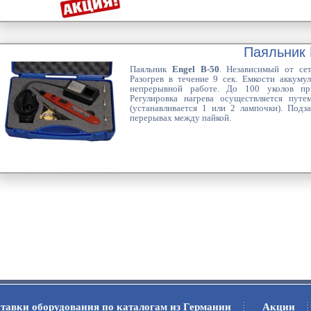
Паяльник 
Паяльник
Engel В-50
. Независимый от се
Разогрев в течение 9 сек. Емкости аккуму
непрерывной работе. До 100 уколов пр
Регулировка нагрева осуществляется путе
(устанавливается 1 или 2 лампочки). Подз
перерывах между пайкой.
тавки оборудования по каталогам из Германии
Акции
.