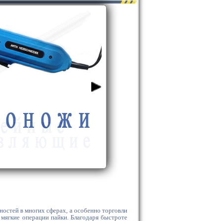
остей в многих сферах, а особенно торговли
 мягкие операции пайки. Благодаря быстроте