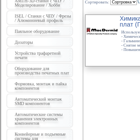
AMTH-3D-станки с ЧПУ /
Сортировать:
Моделирование / Хобби
ISEL / Станки с ЧПУ / Фрезы
Химика
/ Алюминиевый профиль
плат (
Паяльное оборудование
Использую
- Химичес
- Гальван
Дозаторы
- Снятие м
- Повышен
Устройства трафаретной
печати
Оборудование для
производства печатных плат
Формовка, монтаж и пайка
компонентов
Автоматический монтаж
SMD компонентов
Автоматические системы
хранения электронных
компонентов
Конвейерные и подъемные
системы для