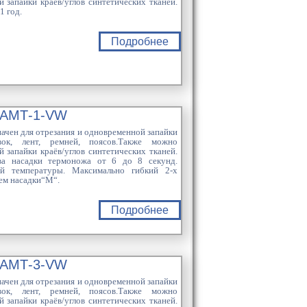
 запайки краёв/углов синтетических тканей.
1 год.
Подробнее
 АМТ-1-VW
ачен для отрезания и одновременной запайки
вок, лент, ремней, поясов.Также можно
 запайки краёв/углов синтетических тканей.
ва насадки термоножа от 6 до 8 секунд.
ей температуры. Максимально гибкий 2-х
ем насадки“M“.
Подробнее
 АМТ-3-VW
ачен для отрезания и одновременной запайки
вок, лент, ремней, поясов.Также можно
 запайки краёв/углов синтетических тканей.