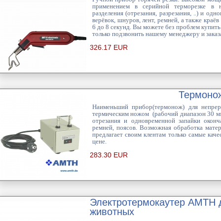
применением в серийной терморезке в н
разделения (отрезания, разрезания, ..) и о
верёвок, шнуров, лент, ремней, а также краё
6 до 8 секунд. Вы можете без проблем купить
только подзвонить нашему менеджеру и заказа
326.17 EUR
Термоно
Наименьший прибор(термонож) для непрер
термическим ножом (рабочий диапазон 30 мм
отрезания и одновременной запайки оконча
ремней, поясов. Возможная обработка мат
предлагает своим клентам только самые кач
цене.
283.30 EUR
Электротермокаутер AMTH д
животных