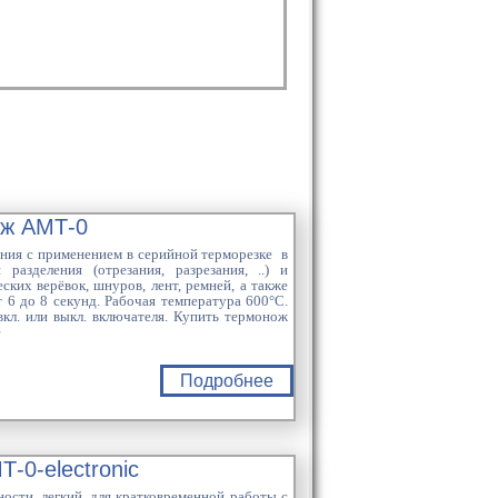
ж АМТ-0
ния с применением в серийной терморезке в
разделения (отрезания, разрезания, ..) и
ких верёвок, шнуров, лент, ремней, а также
 6 до 8 секунд. Рабочая температура 600°C.
вкл. или выкл. включателя. Купить термонож
е
Подробнее
-0-electronic
ости, легкий, для кратковременной работы с