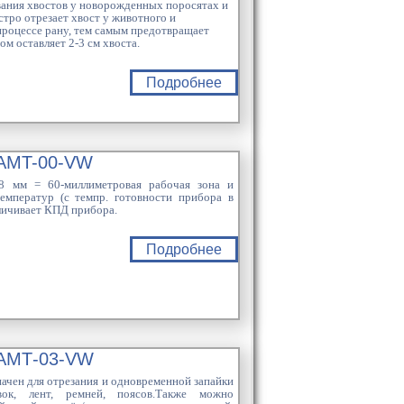
ания хвостов у новорожденных поросятах и
тро отрезает хвост у животного и
роцессе рану, тем самым предотвращает
м оставляет 2-3 см хвоста.
Подробнее
AMT-00-VW
 мм = 60-миллиметровая рабочая зона и
емператур (с темпр. готовности прибора в
личивает КПД прибора.
Подробнее
АМТ-03-VW
ачен для отрезания и одновременной запайки
вок, лент, ремней, поясов.Также можно