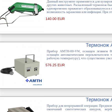
Данный инструмент применяется для купиров
других животных. Раскаленный термонож быс
одновременно прижигает образовавшуюся в п
возможность заражения или инфекции. При это
140.00 EUR
Термонож 
Прибор AMTH-00-VW, оснащен лезвием 88
оснащён автоматическим переключателем т
рабочую температуру), что существенно уве
576.25 EUR
Термонож 
Прибор для непрерывной операции. Предназн
окончаний синтетических шнуров, верё