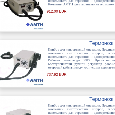
использовать для отрезания и одновременной
Компания AMTH дает гарантию на термонож 
912.00 EUR
Термонож
Прибор для непрерывной операции. Предназн
окончаний синтетических шнуров, верё
использовать для отрезания и одновременной
Рабочая температура 600°C. Время нагре
Бесступенчатый ручной регулятор рабоч
метровый кабель между корпусом и держател
737.92 EUR
Термонож
Прибор для непрерывной операции. Предназн
окончаний синтетических шнуров, верё
использовать для отрезания и одновремённой