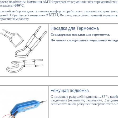
росто необходим. Компания AMTH предлагает термоножи как переменной так 
оставляет
600°C
.
ольшой выбор насадок позволяет комфортно работать с разными материалами, 
AMTH
емней. Обращаясь в компанию
, Вы получаете качественный термонож
простит вам работу.
Насадки для Термоножа
Стандартные насадки для термоножа.
По заявке - предложим специальные насад
Режущая подножка
С помощью режущей подножки „ SF“ в комби
разделение (отрезание, разрезание, ..) и одн
вспомогательной режущей поверхности т.е. с