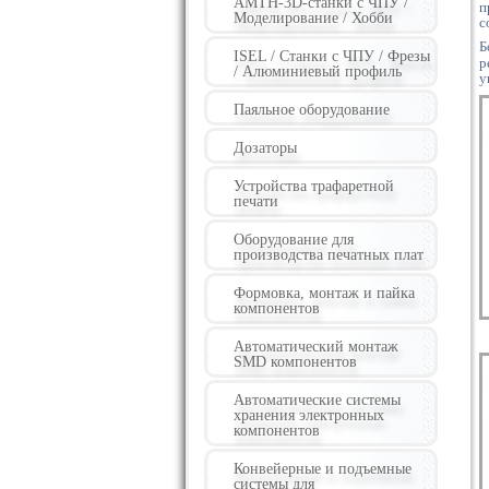
AMTH-3D-станки с ЧПУ /
п
Моделирование / Хобби
с
Б
ISEL / Станки с ЧПУ / Фрезы
р
/ Алюминиевый профиль
у
Паяльное оборудование
Дозаторы
Устройства трафаретной
печати
Оборудование для
производства печатных плат
Формовка, монтаж и пайка
компонентов
Автоматический монтаж
SMD компонентов
Автоматические системы
хранения электронных
компонентов
Конвейерные и подъемные
системы для