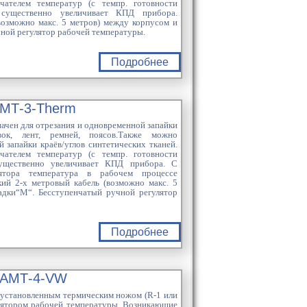
ателем температур (с темпр. готовности
существенно увеличивает КПД прибора.
возможно макс. 5 метров) между корпусом и
ной регулятор рабочей температуры.
Подробнее
МТ-3-Therm
ачен для отрезания и одновременной запайки
вок, лент, ремней, поясов.Также можно
 запайки краёв/углов синтетических тканей.
ателем температур (с темпр. готовности
ущественно увеличивает КПД прибора. С
ятора температура в рабочем процессе
кий 2-х метровый кабель (возможно макс. 5
адки“M“. Бесступенчатый ручной регулятор
Подробнее
 АМТ-4-VW
 установленным термическим ножом (R-1 или
лятором рабочей температуры. Возникающие