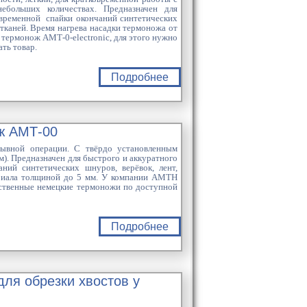
ебольших количествах. Предназначен для
дновременной спайки окончаний синтетических
в тканей. Время нагрева насадки термоножа от
 термонож АМТ-0-electronic, для этого нужно
ть товар.
Подробнее
ж АМТ-00
ывной операции. С твёрдо установленным
). Предназначен для быстрого и аккуратного
ний синтетических шнуров, верёвок, лент,
ериала толщиной до 5 мм. У компании AMTH
ественные немецкие термоножи по доступной
Подробнее
ля обрезки хвостов у