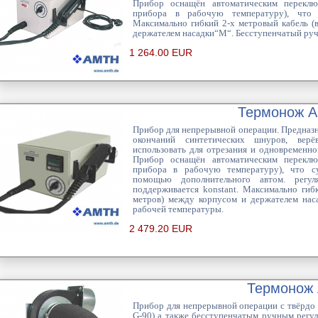
Прибор оснащён автоматическим переключ
прибора в рабочую температуру), что 
Максимально гибкий 2-х метровый кабель (
держателем насадки“M“. Бесступенчатый руч
1 264.00 EUR
Термонож А
Прибор для непрерывной операции. Предназн
окончаний синтетических шнуров, верё
использовать для отрезания и одновременной
Прибор оснащён автоматическим переключ
прибора в рабочую температуру), что с
помощью дополнительного автом. регул
поддерживается konstant. Максимально гиб
метров) между корпусом и держателем нас
рабочей температуры.
2 479.20 EUR
Термонож
Прибор для непрерывной операции c твёрдо
G-90) а также бесступенчатым ручным регу