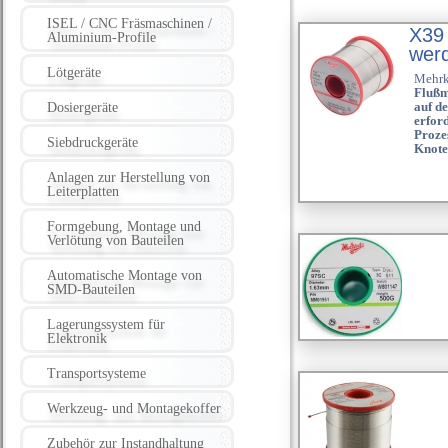
ISEL / CNC Fräsmaschinen /
X39 
Aluminium-Profile
wer
Lötgeräte
Mehrk
Flußm
auf de
Dosiergeräte
erfor
Proze
Siebdruckgeräte
Knote
Anlagen zur Herstellung von
Leiterplatten
Formgebung, Montage und
Verlötung von Bauteilen
Automatische Montage von
SMD-Bauteilen
Lagerungssystem für
Elektronik
Transportsysteme
Werkzeug- und Montagekoffer
Zubehör zur Instandhaltung