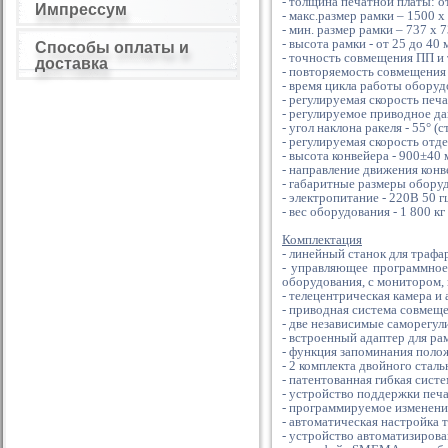
- толщина печатной платы: от
Импрессум
- макс.размер рамки – 1500 х
- мин. размер рамки – 737 х 
- высота рамки - от 25 до 40 
Способы оплаты и
- точность совмещения ПП и 
доставка
- повторяемость совмещения
- время цикла работы оборудо
- регулируемая скорость печа
- регулируемое приводное дав
- угол наклона ракеля - 55° (с
- регулируемая скорость отде
- высота конвейера - 900±40
- направление движения конв
- габаритные размеры оборуд
- электропитание - 220В 50 г
- вес оборудования - 1 800 кг
Комплектация
- линейный станок для трафа
- управляющее программное
оборудования, с монитором,
- телецентрическая камера и
- приводная система совмещ
- две независимые саморегу
- встроенный адаптер для рам
- функция запоминания полож
- 2 комплекта двойного сталь
- патентованная гибкая сист
- устройство поддержки печ
- программируемое изменен
- автоматическая настройка
- устройство автоматизиров