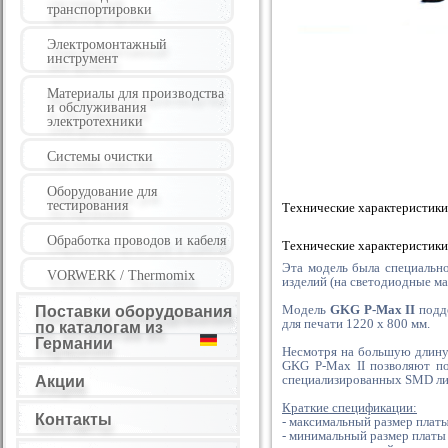
транспортировки
Электромонтажный
инструмент
Материалы для производства
и обслуживания
электротехники
Системы очистки
Оборудование для
тестирования
Технические характеристики
Обработка проводов и кабеля
Технические характеристики
Эта модель была специальн
VORWERK / Thermomix
изделий (на светодиодные ма
Модель
GKG P-Max II
подде
Поставки оборудования
для печати 1220 х 800 мм.
по каталогам из
Германии
Несмотря на большую длину 
GKG P-Max II позволяют п
специализированных SMD лин
Акции
Краткие спецификации:
Контакты
- максимальный размер платы
- минимальный размер платы 