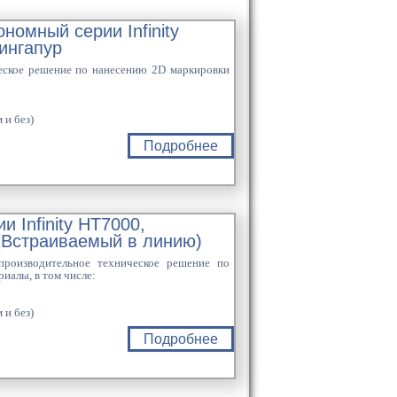
омный серии Infinity
ингапур
еское решение по нанесению 2D маркировки
 и без)
Подробнее
 Infinity HT7000,
Встраиваемый в линию)
роизводительное техническое решение по
иалы, в том числе:
 и без)
Подробнее