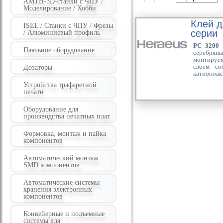
AMTH-3D-станки с ЧПУ /
Моделирование / Хобби
Клей д
ISEL / Станки с ЧПУ / Фрезы
серии
/ Алюминиевый профиль
PC 3200
Паяльное оборудование
серебряны
монтируем
своем со
Дозаторы
катионоак
Устройства трафаретной
печати
Оборудование для
производства печатных плат
Формовка, монтаж и пайка
компонентов
Автоматический монтаж
SMD компонентов
Автоматические системы
хранения электронных
компонентов
Конвейерные и подъемные
системы для