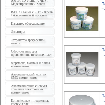
AMTH-3D-станки с ЧПУ /
П
Моделирование / Хобби
Па
ISEL / Станки с ЧПУ / Фрезы
/ Алюминиевый профиль
Паяльное оборудование
Дозаторы
Устройства трафаретной
печати
П
Оборудование для
производства печатных плат
Па
Формовка, монтаж и пайка
компонентов
Автоматический монтаж
SMD компонентов
Автоматические системы
хранения электронных
компонентов
П
Конвейерные и подъемные
Па
системы для