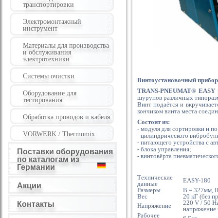
транспортировки
Электромонтажный
инструмент
Материалы для производства
и обслуживания
электротехники
Системы очистки
Винтоустановочный прибор
TRANS-PNEUMAT® EASY
Оборудование для
шурупов различных типоразм
тестирования
Винт подаётся и вкручивает
кончиком винта места соедине
Обработка проводов и кабеля
Состоит из:
- модуля для сортировки и п
VORWERK / Thermomix
- цилиндрического вибробунк
- питающего устройства с а
- блока управления;
Поставки оборудования
- винтовёрта пневматическог
по каталогам из
Германии
Технические
EASY-180
данные
Акции
Размеры
В = 327мм, 
Вес
20 кГ (без п
220 V / 50 H
Контакты
Напряжение
напряжение 
Рабочее