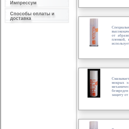
Импрессум
Способы оплаты и
доставка
Специаль
высококач
от абраз
пленкой,
используе
Смазывает
мокрых эл
механичес
безвреден
защиту от 