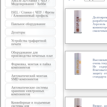
AMTH-3D-станки с ЧПУ /
Моделирование / Хобби
ISEL / Станки с ЧПУ / Фрезы
/ Алюминиевый профиль
Долговре
разработа
Паяльное оборудование
Аэрозоль
коннектор
смазочным
Дозаторы
Устройства трафаретной
печати
Оборудование для
производства печатных плат
Высококач
очень тек
Формовка, монтаж и пайка
Не содер
компонентов
Влаговыт
защиту от
Автоматический монтаж
стандарта
SMD компонентов
Автоматические системы
хранения электронных
компонентов
Конвейерные и подъемные
Вязкое, 
системы для