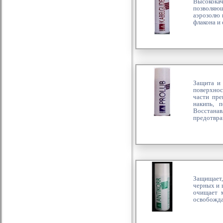
Высококач
позволяющ
аэрозолю 
флакона и
Защита и 
поверхнос
части пре
накипь, 
Восстана
предотвра
Защищает,
черных и 
очищает м
освобожда