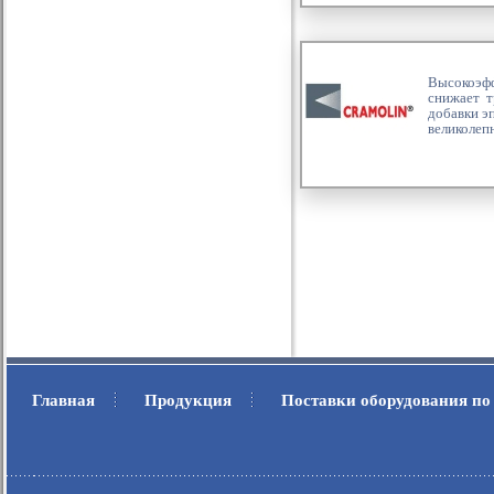
Высокоэфф
снижает т
добавки э
великолеп
Главная
Продукция
Поставки оборудования по
.
.