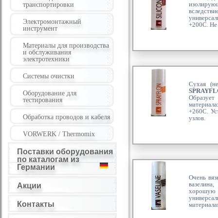
изолирующ
транспортировки
вследств
универсал
Электромонтажный
+200С. Не
инструмент
Материалы для производства
и обслуживания
электротехники
Системы очистки
Сухая (не
SPRAYFL
Оборудование для
Образует 
тестирования
материала
+260С. Ус
Обработка проводов и кабеля
узлов.
VORWERK / Thermomix
Поставки оборудования
по каталогам из
Германии
Очень вяз
вазелина,
Акции
хорошую з
универса
Контакты
материала